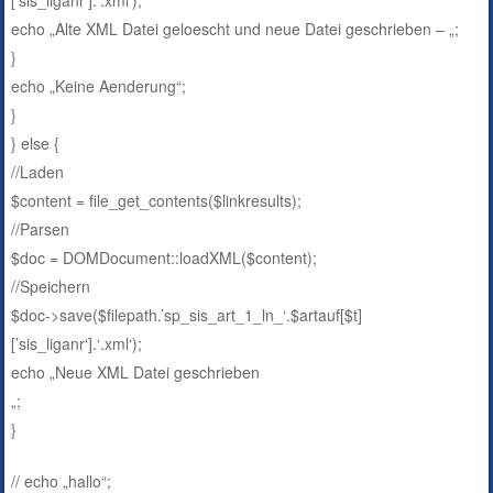
echo „Alte XML Datei geloescht und neue Datei geschrieben – „;
}
echo „Keine Aenderung“;
}
} else {
//Laden
$content = file_get_contents($linkresults);
//Parsen
$doc = DOMDocument::loadXML($content);
//Speichern
$doc->save($filepath.’sp_sis_art_1_ln_‘.$artauf[$t]
[’sis_liganr‘].‘.xml‘);
echo „Neue XML Datei geschrieben
„;
}
// echo „hallo“;