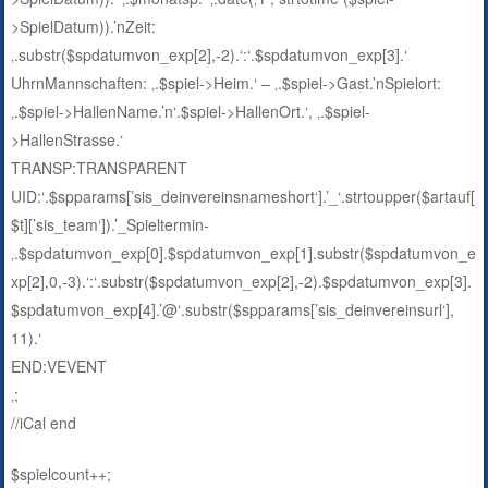
>SpielDatum)).’nZeit:
‚.substr($spdatumvon_exp[2],-2).‘:‘.$spdatumvon_exp[3].‘
UhrnMannschaften: ‚.$spiel->Heim.‘ – ‚.$spiel->Gast.’nSpielort:
‚.$spiel->HallenName.’n‘.$spiel->HallenOrt.‘, ‚.$spiel-
>HallenStrasse.‘
TRANSP:TRANSPARENT
UID:‘.$spparams[’sis_deinvereinsnameshort‘].’_‘.strtoupper($artauf[
$t][’sis_team‘]).’_Spieltermin-
‚.$spdatumvon_exp[0].$spdatumvon_exp[1].substr($spdatumvon_e
xp[2],0,-3).‘:‘.substr($spdatumvon_exp[2],-2).$spdatumvon_exp[3].
$spdatumvon_exp[4].’@‘.substr($spparams[’sis_deinvereinsurl‘],
11).‘
END:VEVENT
‚;
//iCal end
$spielcount++;