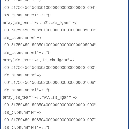
„001517504501508501000000000000000001004“,
„sis_clubnummer1“ => „“),
array(„sis_team“ => „m2“, „sis_liganr“ =>
„001517504501508501000000000000000005000“,
„sis_clubnummer“ =>
„001517504501508501000000000000000005004“,
„sis_clubnummer1“ => „“),
array(„sis_team“ => „f1“, „sis_liganr“ =>
„001517504501508502000000000000000001000“,
„sis_clubnummer“ =>
„001517504501508502000000000000000001006“,
„sis_clubnummer1“ => „“),
array(„sis_team“ => „mA“, „sis_liganr“ =>
„001517504501508504000000000000000001000“,
„sis_clubnummer“ =>
„001517504501508504000000000000000001007“,
„sis_clubnummer1“ => „“),