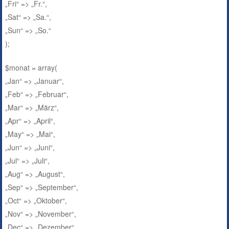
„Fri“ => „Fr.“,
„Sat“ => „Sa.“,
„Sun“ => „So.“
);
$monat = array(
„Jan“ => „Januar“,
„Feb“ => „Februar“,
„Mar“ => „März“,
„Apr“ => „April“,
„May“ => „Mai“,
„Jun“ => „Juni“,
„Jul“ => „Juli“,
„Aug“ => „August“,
„Sep“ => „September“,
„Oct“ => „Oktober“,
„Nov“ => „November“,
„Dec“ => „Dezember“