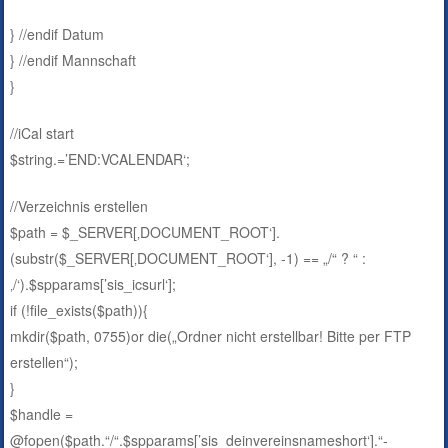
} //endif Datum
} //endif Mannschaft
}
//iCal start
$string.=’END:VCALENDAR‘;
//Verzeichnis erstellen
$path = $_SERVER[‚DOCUMENT_ROOT‘].
(substr($_SERVER[‚DOCUMENT_ROOT‘], -1) == „/“ ? “ :
‚/‘).$spparams[’sis_icsurl‘];
if (!file_exists($path)){
mkdir($path, 0755)or die(„Ordner nicht erstellbar! Bitte per FTP
erstellen“);
}
$handle =
@fopen($path.“/“.$spparams[’sis_deinvereinsnameshort‘].“-