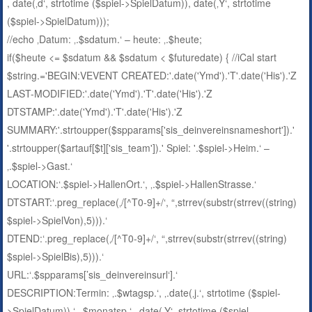
, date(‚d‘, strtotime ($spiel->SpielDatum)), date(‚Y‘, strtotime
($spiel->SpielDatum)));
//echo ‚Datum: ‚.$sdatum.‘ – heute: ‚.$heute;
if($heute <= $sdatum && $sdatum < $futuredate) { //iCal start
$string.='BEGIN:VEVENT CREATED:'.date('Ymd').'T'.date('His').'Z
LAST-MODIFIED:'.date('Ymd').'T'.date('His').'Z
DTSTAMP:'.date('Ymd').'T'.date('His').'Z
SUMMARY:'.strtoupper($spparams['sis_deinvereinsnameshort']).'
'.strtoupper($artauf[$t]['sis_team']).' Spiel: '.$spiel->Heim.‘ –
‚.$spiel->Gast.‘
LOCATION:‘.$spiel->HallenOrt.‘, ‚.$spiel->HallenStrasse.‘
DTSTART:‘.preg_replace(‚/[^T0-9]+/‘, “,strrev(substr(strrev((string)
$spiel->SpielVon),5))).‘
DTEND:‘.preg_replace(‚/[^T0-9]+/‘, “,strrev(substr(strrev((string)
$spiel->SpielBis),5))).‘
URL:‘.$spparams[’sis_deinvereinsurl‘].‘
DESCRIPTION:Termin: ‚.$wtagsp.‘, ‚.date(‚j.‘, strtotime ($spiel-
>SpielDatum)).‘ ‚.$monatsp.‘ ‚.date(‚Y‘, strtotime ($spiel-