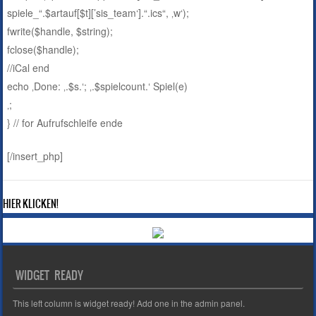
spiele_“.$artauf[$t][’sis_team‘].“.ics“, ‚w‘);
fwrite($handle, $string);
fclose($handle);
//iCal end
echo ‚Done: ‚.$s.‘; ‚.$spielcount.‘ Spiel(e)
‚;
} // for Aufrufschleife ende
[/insert_php]
HIER KLICKEN!
WIDGET READY
This left column is widget ready! Add one in the admin panel.