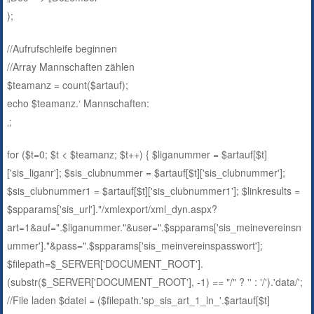
);
//Aufrufschleife beginnen
//Array Mannschaften zählen
$teamanz = count($artauf);
echo $teamanz.‘ Mannschaften:
‚;
for ($t=0; $t < $teamanz; $t++) { $liganummer = $artauf[$t]
['sis_liganr']; $sis_clubnummer = $artauf[$t]['sis_clubnummer'];
$sis_clubnummer1 = $artauf[$t]['sis_clubnummer1']; $linkresults =
$spparams['sis_url']."/xmlexport/xml_dyn.aspx?
art=1&auf=".$liganummer."&user=".$spparams['sis_meinevereinsn
ummer']."&pass=".$spparams['sis_meinvereinspasswort'];
$filepath=$_SERVER['DOCUMENT_ROOT'].
(substr($_SERVER['DOCUMENT_ROOT'], -1) == "/" ? '' : '/').'data/';
//File laden $datei = ($filepath.'sp_sis_art_1_ln_'.$artauf[$t]