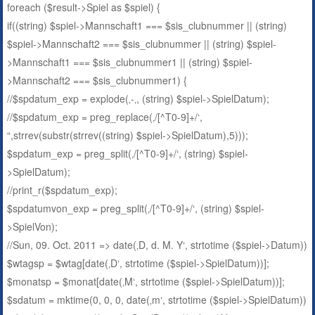
foreach ($result->Spiel as $spiel) {
if((string) $spiel->Mannschaft1 === $sis_clubnummer || (string)
$spiel->Mannschaft2 === $sis_clubnummer || (string) $spiel-
>Mannschaft1 === $sis_clubnummer1 || (string) $spiel-
>Mannschaft2 === $sis_clubnummer1) {
//$spdatum_exp = explode(‚-‚, (string) $spiel->SpielDatum);
//$spdatum_exp = preg_replace(‚/[^T0-9]+/‘,
“,strrev(substr(strrev((string) $spiel->SpielDatum),5)));
$spdatum_exp = preg_split(‚/[^T0-9]+/‘, (string) $spiel-
>SpielDatum);
//print_r($spdatum_exp);
$spdatumvon_exp = preg_split(‚/[^T0-9]+/‘, (string) $spiel-
>SpielVon);
//Sun, 09. Oct. 2011 => date(‚D, d. M. Y‘, strtotime ($spiel->Datum))
$wtagsp = $wtag[date(‚D‘, strtotime ($spiel->SpielDatum))];
$monatsp = $monat[date(‚M‘, strtotime ($spiel->SpielDatum))];
$sdatum = mktime(0, 0, 0, date(‚m‘, strtotime ($spiel->SpielDatum))