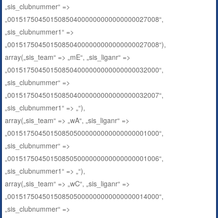
„sis_clubnummer“ =>
„001517504501508504000000000000000027008“,
„sis_clubnummer1“ =>
„001517504501508504000000000000000027008“),
array(„sis_team“ => „mE“, „sis_liganr“ =>
„001517504501508504000000000000000032000“,
„sis_clubnummer“ =>
„001517504501508504000000000000000032007“,
„sis_clubnummer1“ => „“),
array(„sis_team“ => „wA“, „sis_liganr“ =>
„001517504501508505000000000000000001000“,
„sis_clubnummer“ =>
„001517504501508505000000000000000001006“,
„sis_clubnummer1“ => „“),
array(„sis_team“ => „wC“, „sis_liganr“ =>
„001517504501508505000000000000000014000“,
„sis_clubnummer“ =>