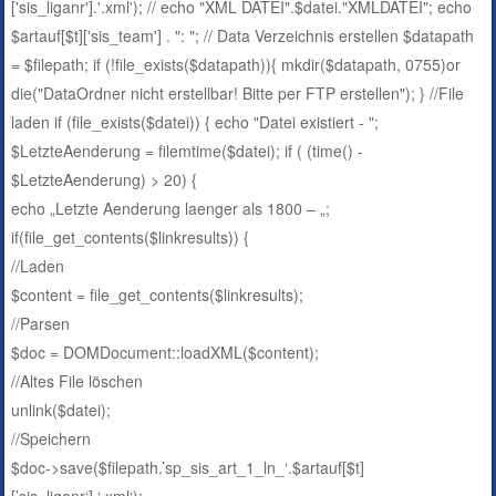
['sis_liganr'].'.xml'); // echo "XML DATEI".$datei."XMLDATEI"; echo
$artauf[$t]['sis_team'] . ": "; // Data Verzeichnis erstellen $datapath
= $filepath; if (!file_exists($datapath)){ mkdir($datapath, 0755)or
die("DataOrdner nicht erstellbar! Bitte per FTP erstellen"); } //File
laden if (file_exists($datei)) { echo "Datei existiert - ";
$LetzteAenderung = filemtime($datei); if ( (time() -
$LetzteAenderung) > 20) {
echo „Letzte Aenderung laenger als 1800 – „;
if(file_get_contents($linkresults)) {
//Laden
$content = file_get_contents($linkresults);
//Parsen
$doc = DOMDocument::loadXML($content);
//Altes File löschen
unlink($datei);
//Speichern
$doc->save($filepath.’sp_sis_art_1_ln_‘.$artauf[$t]
[’sis_liganr‘].‘.xml‘);