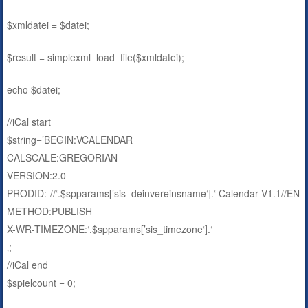
$xmldatei = $datei;
$result = simplexml_load_file($xmldatei);
echo $datei;
//iCal start
$string=’BEGIN:VCALENDAR
CALSCALE:GREGORIAN
VERSION:2.0
PRODID:-//‘.$spparams[’sis_deinvereinsname‘].‘ Calendar V1.1//EN
METHOD:PUBLISH
X-WR-TIMEZONE:‘.$spparams[’sis_timezone‘].‘
‚;
//iCal end
$spielcount = 0;