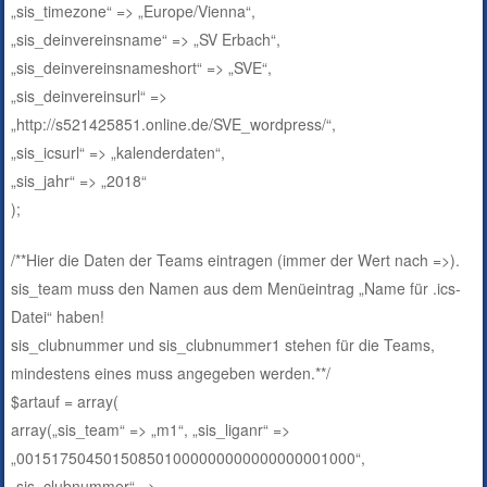
„sis_timezone“ => „Europe/Vienna“,
„sis_deinvereinsname“ => „SV Erbach“,
„sis_deinvereinsnameshort“ => „SVE“,
„sis_deinvereinsurl“ =>
„http://s521425851.online.de/SVE_wordpress/“,
„sis_icsurl“ => „kalenderdaten“,
„sis_jahr“ => „2018“
);
/**Hier die Daten der Teams eintragen (immer der Wert nach =>).
sis_team muss den Namen aus dem Menüeintrag „Name für .ics-
Datei“ haben!
sis_clubnummer und sis_clubnummer1 stehen für die Teams,
mindestens eines muss angegeben werden.**/
$artauf = array(
array(„sis_team“ => „m1“, „sis_liganr“ =>
„001517504501508501000000000000000001000“,
„sis_clubnummer“ =>