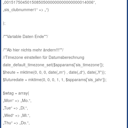
„001517504501508505000000000000000014006“,
„sis_clubnummer1“ => „“)
);
/**Variable Daten Ende**/
/**Ab hier nichts mehr ändern!!!**/
//Timezone einstellen für Datumsberechnung
date_default_timezone_set($spparams[’sis_timezone‘]);
$heute = mktime(0, 0, 0, date(„m“) , date(„d“), date(„Y“));
$futuredate = mktime(0, 0, 0, 1, 1, $spparams[’sis_jahr‘]);
$wtag = array(
„Mon“ => „Mo.“,
„Tue“ => „Di.“,
„Wed“ => „Mi.“,
„Thu“ => „Do.“,