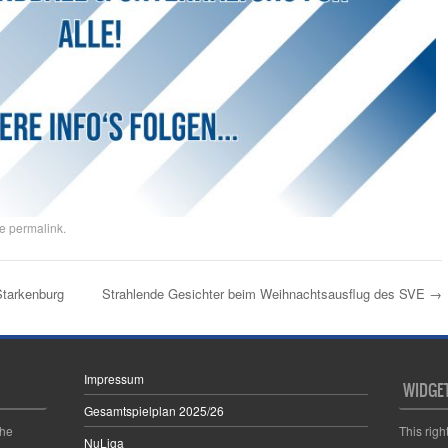
he
permalink
.
tarkenburg
Strahlende Gesichter beim Weihnachtsausflug des SVE
→
Impressum
WIDGE
Gesamtspielplan 2025/26
the
This righ
NuLiga