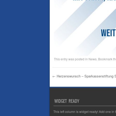
This entry was posted in
News
. Bookmark t
←
Herzenswunsch – Sparkassenstiftung S
Post navigation
WIDGET READY
This left column is widget ready! Add one in 