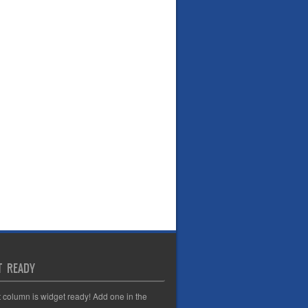
T READY
t column is widget ready! Add one in the