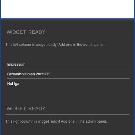
WIDGET READY
This left column is widget ready! Add one in the admin panel.
Impressum
Gesamtspielplan 2025/26
NuLiga
WIDGET READY
This right column is widget ready! Add one in the admin panel.