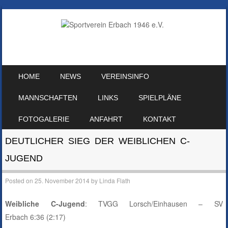
SKIP TO CONTENT
HOME
NEWS
VEREINSINFO
MENU
MANNSCHAFTEN
LINKS
SPIELPLÄNE
FOTOGALERIE
ANFAHRT
KONTAKT
DEUTLICHER SIEG DER WEIBLICHEN C-
JUGEND
Posted on
25. November 2014
by
Linda Flath
Weibliche C-Jugend
: TVGG Lorsch/Einhausen – SV
Erbach 6:36 (2:17)