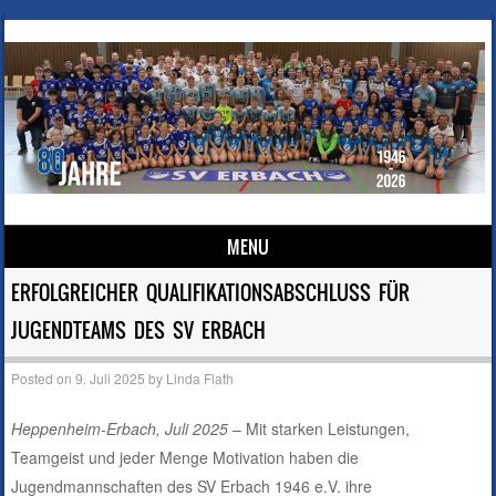
MENU
Skip to content
ERFOLGREICHER QUALIFIKATIONSABSCHLUSS FÜR
JUGENDTEAMS DES SV ERBACH
Posted on
9. Juli 2025
by
Linda Flath
Heppenheim-Erbach, Juli 2025
– Mit starken Leistungen,
Teamgeist und jeder Menge Motivation haben die
Jugendmannschaften des SV Erbach 1946 e.V. ihre