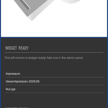
WIDGET READY
This left column is widget ready! Add one in the admin panel.
Impressum
Gesamtspielplan 2025/26
NuLiga