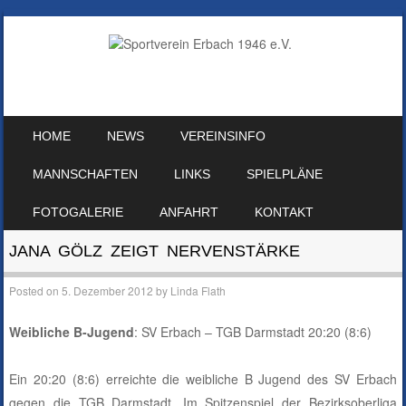
SKIP TO CONTENT
HOME
NEWS
VEREINSINFO
MENU
MANNSCHAFTEN
LINKS
SPIELPLÄNE
FOTOGALERIE
ANFAHRT
KONTAKT
JANA GÖLZ ZEIGT NERVENSTÄRKE
Posted on
5. Dezember 2012
by
Linda Flath
Weibliche B-Jugend
: SV Erbach – TGB Darmstadt 20:20 (8:6)
Ein 20:20 (8:6) erreichte die weibliche B Jugend des SV Erbach
gegen die TGB Darmstadt. Im Spitzenspiel der Bezirksoberliga