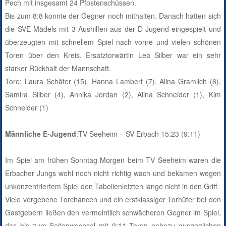
Pech mit insgesamt 24 Pfostenschüssen.
Bis zum 8:8 konnte der Gegner noch mithalten. Danach hatten sich
die SVE Mädels mit 3 Aushilfen aus der D-Jugend eingespielt und
überzeugten mit schnellem Spiel nach vorne und vielen schönen
Toren über den Kreis. Ersatztorwärtin Lea Silber war ein sehr
starker Rückhalt der Mannschaft.
Tore: Laura Schäfer (15), Hanna Lambert (7), Alina Gramlich (6),
Samira Silber (4), Annika Jordan (2), Alina Schneider (1), Kim
Schneider (1)
Männliche E-Jugend
:TV Seeheim – SV Erbach 15:23 (9:11)
Im Spiel am frühen Sonntag Morgen beim TV Seeheim waren die
Erbacher Jungs wohl noch nicht richtig wach und bekamen wegen
unkonzentriertem Spiel den Tabellenletzten lange nicht in den Griff.
Viele vergebene Torchancen und ein erstklassiger Torhüter bei den
Gastgebern ließen den vermeintlich schwächeren Gegner im Spiel,
das bis zum Seitenwechsel mit 9:11 Toren nahezu ausgeglichen