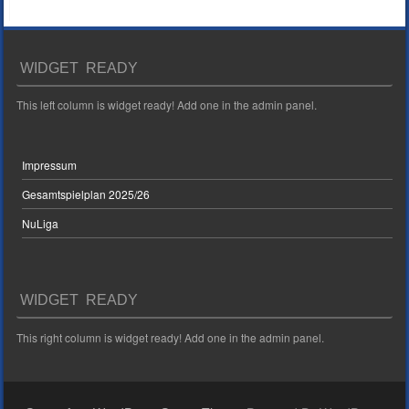
WIDGET READY
This left column is widget ready! Add one in the admin panel.
Impressum
Gesamtspielplan 2025/26
NuLiga
WIDGET READY
This right column is widget ready! Add one in the admin panel.