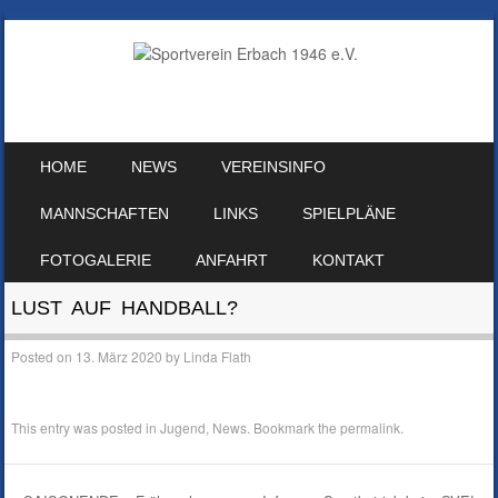
SKIP TO CONTENT
HOME
NEWS
VEREINSINFO
MENU
MANNSCHAFTEN
LINKS
SPIELPLÄNE
FOTOGALERIE
ANFAHRT
KONTAKT
LUST AUF HANDBALL?
Posted on
13. März 2020
by
Linda Flath
This entry was posted in
Jugend
,
News
. Bookmark the
permalink
.