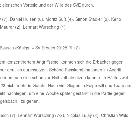
pielerischen Vorteile und der Wille des SVE durch.
(7), Daniel Hülsen (6), Moritz Süß (4), Simon Stadler (2), Keno
s Maurer (2), Lennart Würsching (1)
/Bausch./Königs. – SV Erbach 20:28 (9:12)
em konzentriertem Angriffsspiel konnten sich die Erbacher gegen
gner deutlich durchsetzen. Schöne Passkombinationen im Angriff
 denen man sich schon zur Halbzeit absetzen konnte. In Hälfte zwei
3 nicht mehr in Gefahr. Nach vier Siegen in Folge will das Team am
kt nachlegen, um eine Woche später gestärkt in die Partie gegen
elsbach I zu gehen.
sch (7), Lennart Würsching (7/2), Nicolas Lulay (4), Christian Waldi