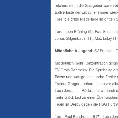
reichen, denn die Gastgeber waren eb
Ballverluste der Erbacher immer wied
Tore, die dritte Niederlage im dritten S
Tore: Leon Brüning (9), Paul Buschendo
Jonas Stilgenbauer (1), Max Lulay (1)
Männliche A-Jugend
: SV Erbach – 
Mit deutlich mehr Konzentration ging
TV Groß-Rohrheim. Die Spieler agiert
Pässe und wenige technische Fehler 
Trainer Gregor Lenhardt lobte vor a
Luca Jordan im Rückraum, wodurch de
mehr Glück fast zu einer Überraschung
Team im Derby gegen die HSG Fürth/
Tore: Paul Buschendorff (7), Luca Jor