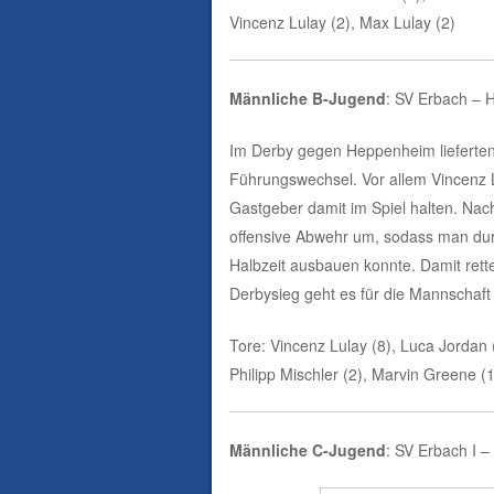
Vincenz Lulay (2), Max Lulay (2)
Männliche B-Jugend
: SV Erbach – 
Im Derby gegen Heppenheim lieferten
Führungswechsel. Vor allem Vincenz Lul
Gastgeber damit im Spiel halten. Nac
offensive Abwehr um, sodass man dur
Halbzeit ausbauen konnte. Damit rett
Derbysieg geht es für die Mannscha
Tore: Vincenz Lulay (8), Luca Jordan 
Philipp Mischler (2), Marvin Greene (1
Männliche C-Jugend
: SV Erbach I 