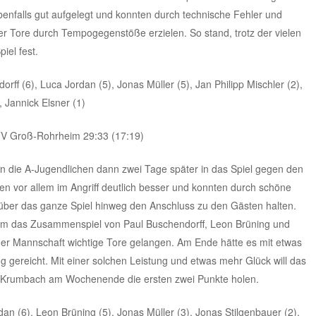
enfalls gut aufgelegt und konnten durch technische Fehler und
er Tore durch Tempogegenstöße erzielen. So stand, trotz der vielen
piel fest.
rff (6), Luca Jordan (5), Jonas Müller (5), Jan Philipp Mischler (2),
, Jannick Elsner (1)
TV Groß-Rohrheim 29:33 (17:19)
en die A-Jugendlichen dann zwei Tage später in das Spiel gegen den
en vor allem im Angriff deutlich besser und konnten durch schöne
über das ganze Spiel hinweg den Anschluss zu den Gästen halten.
llem das Zusammenspiel von Paul Buschendorff, Leon Brüning und
r Mannschaft wichtige Tore gelangen. Am Ende hätte es mit etwas
 gereicht. Mit einer solchen Leistung und etwas mehr Glück will das
Krumbach am Wochenende die ersten zwei Punkte holen.
dan (6), Leon Brüning (5), Jonas Müller (3), Jonas Stilgenbauer (2),