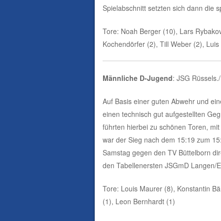
Spielabschnitt setzten sich dann die s
Tore: Noah Berger (10), Lars Rybakov 
Kochendörfer (2), Till Weber (2), Lui
Männliche D-Jugend
: JSG Rüssels.
Auf Basis einer guten Abwehr und ein
einen technisch gut aufgestellten Ge
führten hierbei zu schönen Toren, mit
war der Sieg nach dem 15:19 zum 15:2
Samstag gegen den TV Büttelborn dire
den Tabellenersten JSGmD Langen/Eg
Tore: Louis Maurer (8), Konstantin Bän
(1), Leon Bernhardt (1)