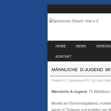
SKIP TO CONTENT
HOME
NEWS
VEREINS
MENU
KONTAKT
MÄNNLICHE D-JUGEND MI
Posted on
7. November 2017
by
Linda Flath
Männliche A-Jugend
: TV Büttelborn
Bereits am Donnerstagabend, musste 
waren in Torlaune und erzielten gar 30