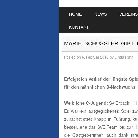
SKIP TO CONTENT
HOME
NEWS
VEREINS
MENU
KONTAKT
MARIE SCHÜSSLER GIBT 
Posted on
6. Februar 2015
by
Linda Flath
Erfolgreich verlief der jüngste Sp
für den männlichen D-Nachwuchs.
Weibliche C-Jugend
: SV Erbach – 
Es war ein ausgeglichenes Spiel zw
zunächst stets knapp in Führung, ku
besser, ehe das SVE-Team bis zur Hal
die Gastgeberinnen auch dank ihre