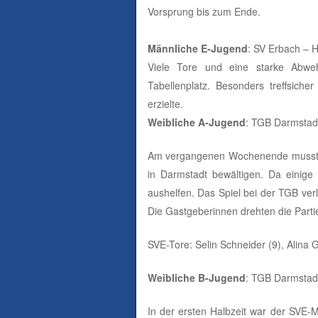
Vorsprung bis zum Ende.
Männliche E-Jugend
: SV Erbach – 
Viele Tore und eine starke Abw
Tabellenplatz. Besonders treffsich
erzielte.
Weibliche A-Jugend
: TGB Darmstadt
Am vergangenen Wochenende mussten 
in Darmstadt bewältigen. Da einige
aushelfen. Das Spiel bei der TGB ver
Die Gastgeberinnen drehten die Parti
SVE-Tore: Selin Schneider (9), Alina G
Weibliche B-Jugend
: TGB Darmstadt
In der ersten Halbzeit war der SVE-