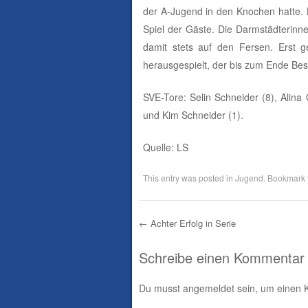
der A-Jugend in den Knochen hatte.
Spiel der Gäste. Die Darmstädterinn
damit stets auf den Fersen. Erst 
herausgespielt, der bis zum Ende Bes
SVE-Tore: Selin Schneider (8), Alina
und Kim Schneider (1).
Quelle: LS
This entry was posted in
Jugend
. Bookmark
←
Achter Erfolg in Serie
Post navigation
Schreibe einen Kommentar
Du musst
angemeldet
sein, um einen