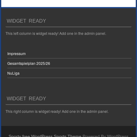
WIDGET READY
This left column is widget ready! Add one in the admin panel.
Impressum
Gesamtspielplan 2025/26
NuLiga
WIDGET READY
This right column is widget ready! Add one in the admin panel.
Sporty free WordPress Sports Theme
Powered By WordPress