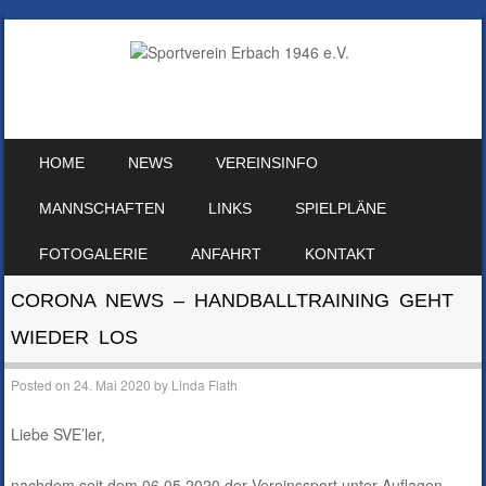
SKIP TO CONTENT
HOME
NEWS
VEREINSINFO
MENU
MANNSCHAFTEN
LINKS
SPIELPLÄNE
FOTOGALERIE
ANFAHRT
KONTAKT
CORONA NEWS – HANDBALLTRAINING GEHT
WIEDER LOS
Posted on
24. Mai 2020
by
Linda Flath
Liebe SVE’ler,
nachdem seit dem 06.05.2020 der Vereinssport unter Auflagen