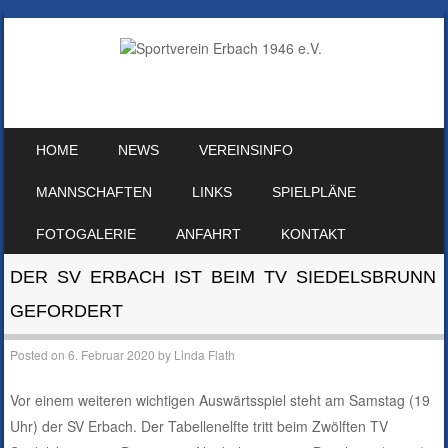
SKIP TO CONTENT
HOME
NEWS
VEREINSINFO
MENU
MANNSCHAFTEN
LINKS
SPIELPLÄNE
FOTOGALERIE
ANFAHRT
KONTAKT
DER SV ERBACH IST BEIM TV SIEDELSBRUNN
GEFORDERT
Posted on
6. Februar 2020
by
Linda Flath
Vor einem weiteren wichtigen Auswärtsspiel steht am Samstag (19
Uhr) der SV Erbach. Der Tabellenelfte tritt beim Zwölften TV