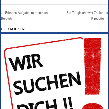
←
Erbachs Aufgabe im mentalen
Ein Tor gleich zwei Zähler mit
Bereich
Pirouette
→
Post navigation
HIER KLICKEN!