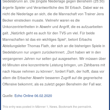
Siedelsbrunn an. Die jüngste Niederlage gegen Bensheim (25:30)
ärgerte Spieler und Verantwortliche des SV Erbach. Dabei war es
nicht die Niederlage an sich, die die Mannschaft von Trainer Jens
Becker einstecken musste. Vielmehr waren es die
Unkonzentriertheiten in Abwehr und Angriff, die es aufzuarbeiten
galt. „Natürlich geht es auch für den TVS um viel. Für beide
Mannschaften ist das ein wichtiges Spiel“, betont Erbachs
Abteilungsleiter Thomas Flath, der sich an die bisherigen Spiele in
Siedelsbrunn nur ungern zurückerinnert. „Dort haben wir in den
vergangenen Jahren nur selten gut ausgesehen. Wir müssen über
60 Minuten eine konzentrierte Leistung bringen, um Zählbares mit
nach Hause nehmen zu können“, fordert Flath, der hofft, dass vor
allem die Erbacher Abwehr besseren Zugriff auf die gegnerische
Offensive bekommt, als es zuletzt gegen Bensheim der Fall war.
Quelle:
Echo Online 06.02.2020
This entry was posted in
Männer 1
,
News
. Bookmark the
permalink
.