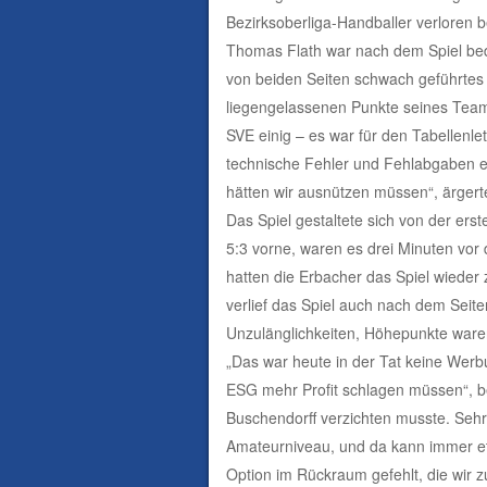
Bezirksoberliga-Handballer verloren b
Thomas Flath war nach dem Spiel bedi
von beiden Seiten schwach geführtes 
liegengelassenen Punkte seines Team
SVE einig – es war für den Tabellenlet
technische Fehler und Fehlabgaben er
hätten wir ausnützen müssen“, ärgerte
Das Spiel gestaltete sich von der ers
5:3 vorne, waren es drei Minuten vor d
hatten die Erbacher das Spiel wieder
verlief das Spiel auch nach dem Seit
Unzulänglichkeiten, Höhepunkte war
„Das war heute in der Tat keine Werbu
ESG mehr Profit schlagen müssen“, be
Buschendorff verzichten musste. Sehr 
Amateurniveau, und da kann immer et
Option im Rückraum gefehlt, die wir 