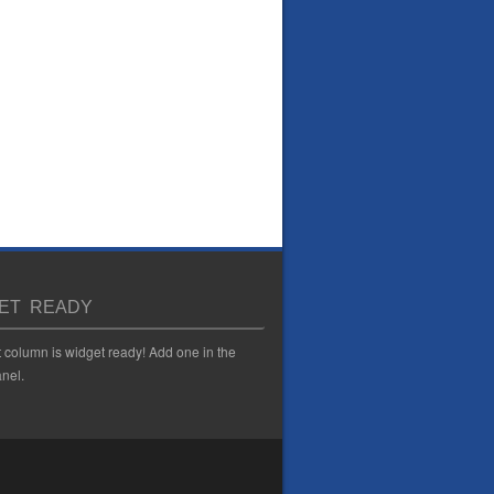
ET READY
t column is widget ready! Add one in the
nel.