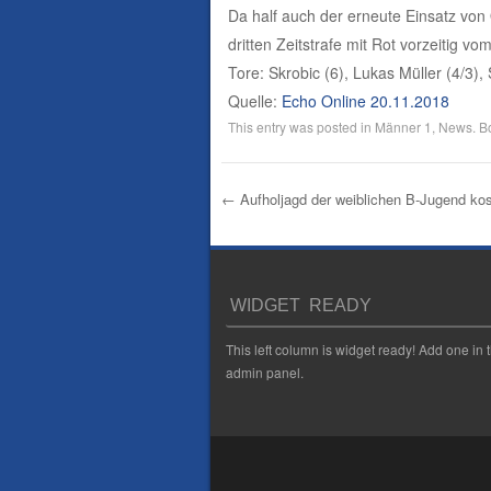
Da half auch der erneute Einsatz von
dritten Zeitstrafe mit Rot vorzeitig v
Tore: Skrobic (6), Lukas Müller (4/3),
Quelle:
Echo Online 20.11.2018
This entry was posted in
Männer 1
,
News
. 
←
Aufholjagd der weiblichen B-Jugend kost
Post navigation
WIDGET READY
This left column is widget ready! Add one in 
admin panel.