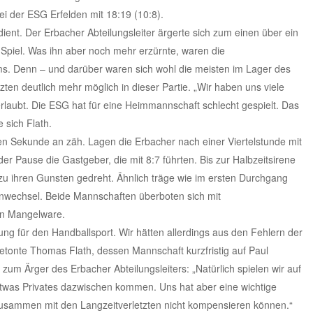
ei der ESG Erfelden mit 18:19 (10:8).
ent. Der Erbacher Abteilungsleiter ärgerte sich zum einen über ein
Spiel. Was ihn aber noch mehr erzürnte, waren die
s. Denn – und darüber waren sich wohl die meisten im Lager des
zten deutlich mehr möglich in dieser Partie. „Wir haben uns viele
laubt. Die ESG hat für eine Heimmannschaft schlecht gespielt. Das
 sich Flath.
ten Sekunde an zäh. Lagen die Erbacher nach einer Viertelstunde mit
er Pause die Gastgeber, die mit 8:7 führten. Bis zur Halbzeitsirene
 zu ihren Gunsten gedreht. Ähnlich träge wie im ersten Durchgang
enwechsel. Beide Mannschaften überboten sich mit
en Mangelware.
ng für den Handballsport. Wir hätten allerdings aus den Fehlern der
tonte Thomas Flath, dessen Mannschaft kurzfristig auf Paul
zum Ärger des Erbacher Abteilungsleiters: „Natürlich spielen wir auf
was Privates dazwischen kommen. Uns hat aber eine wichtige
zusammen mit den Langzeitverletzten nicht kompensieren können.“