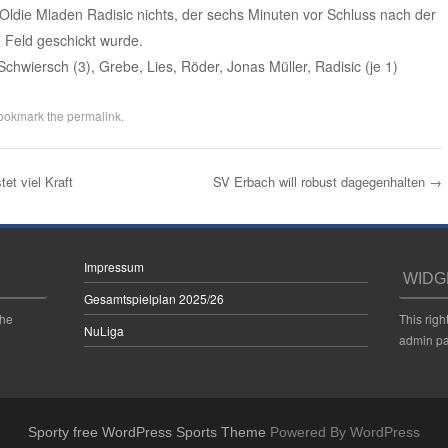
 Oldie Mladen Radisic nichts, der sechs Minuten vor Schluss nach der
om Feld geschickt wurde.
 Schwiersch (3), Grebe, Lies, Röder, Jonas Müller, Radisic (je 1)
Bookmark the
permalink
.
et viel Kraft
SV Erbach will robust dagegenhalten
→
Impressum
WIDG
Gesamtspielplan 2025/26
the
This righ
NuLiga
admin pa
Sporty free WordPress Sports Theme
Powered By WordPress