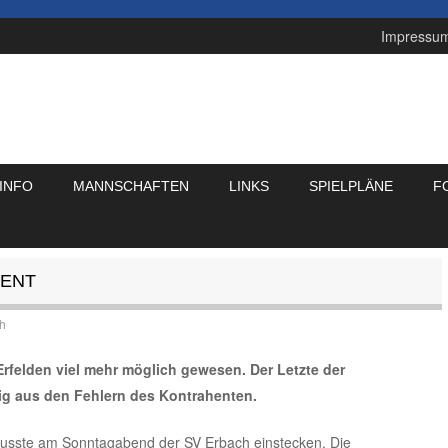
Impressu
INFO
MANNSCHAFTEN
LINKS
SPIELPLÄNE
F
IENT
th
 Erfelden viel mehr möglich gewesen. Der Letzte der
ig aus den Fehlern des Kontrahenten.
musste am Sonntagabend der SV Erbach einstecken. Die