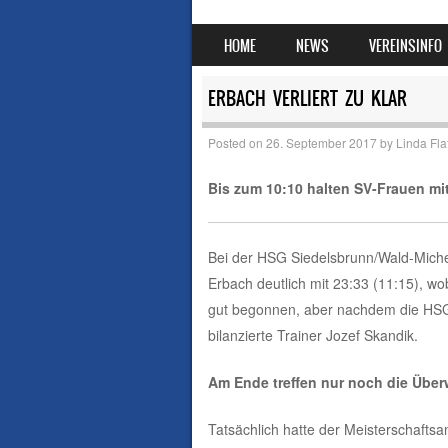
SKIP TO CONTENT
HOME
NEWS
VEREINSINFO
MENU
ERBACH VERLIERT ZU KLAR
Posted on
26. September 2017
by
Linda Fla
Bis zum 10:10 halten SV-Frauen mi
Bei der HSG Siedelsbrunn/Wald-Miche
Erbach deutlich mit 23:33 (11:15), wo
gut begonnen, aber nachdem die HSG
bilanzierte Trainer Jozef Skandik.
Am Ende treffen nur noch die Über
Tatsächlich hatte der Meisterschaftsa