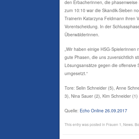
den Erbacherinnen, die phasenweise so
zum 10:10 war die Skandik-Sieben no
Trainerin Katarzyna Feldmann ihren V
Vorentscheidung. In der Schlussphase
Überwälderinnen.
„Wir haben einige HSG-Spielerinnen ni
gute Phasen, die uns zuversichtlich 
Lösungsansätze gegen die offensive S
umgesetzt.“
Tore: Selin Schneider (5), Anne Schne
3), Nina Sauer (2), Kim Schneider (1)
Quelle:
Echo Online 26.09.2017
This entry was posted in
Frauen 1
,
News
. B