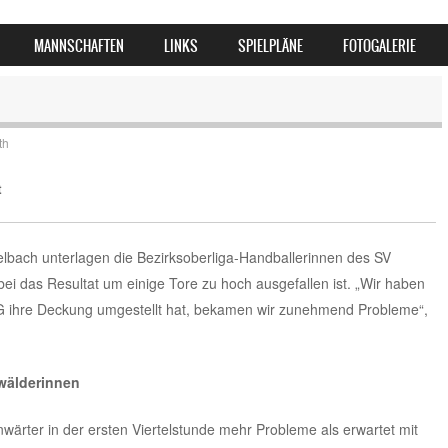
MANNSCHAFTEN
LINKS
SPIELPLÄNE
FOTOGALERIE
th
t
lbach unterlagen die Bezirksoberliga-Handballerinnen des SV
bei das Resultat um einige Tore zu hoch ausgefallen ist. „Wir haben
 ihre Deckung umgestellt hat, bekamen wir zunehmend Probleme“,
wälderinnen
nwärter in der ersten Viertelstunde mehr Probleme als erwartet mit