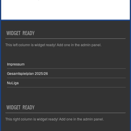
WIDGET READY
This left column is widget ready! Add one in the admin panel.
Impressum
Gesamtspielplan 2025/26
NuLiga
WIDGET READY
This right column is widget ready! Add one in the admin panel.