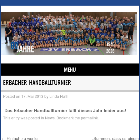
MENU
Skip to content
ERBACHER HANDBALLTURNIER
Posted on
17. Mai 2013
by
Linda Flath
Das Erbacher Handballturnier fällt dieses Jahr leider aus!
This entry was posted in
News
. Bookmark the
permalink
.
←
Einfach zu wenig
„Summen, dass es einem