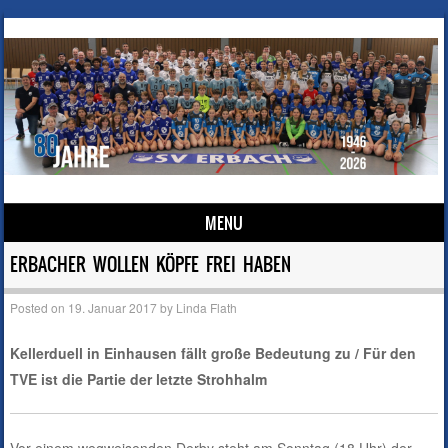
MENU
Skip to content
ERBACHER WOLLEN KÖPFE FREI HABEN
Posted on
19. Januar 2017
by
Linda Flath
Kellerduell in Einhausen fällt große Bedeutung zu / Für den
TVE ist die Partie der letzte Strohhalm