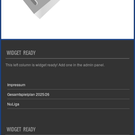
WIDGET READY
This left column is widget ready! Add one in the admin panel.
Impressum
Gesamtspielplan 2025/26
NuLiga
WIDGET READY