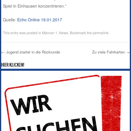
Spiel in Einhausen konzentrieren.“
Quelle:
Echo Online 19.01.2017
This entry was posted in
Männer 1
,
News
. Bookmark the
permalink
.
←
Jugend startet in die Rückrunde
Zu viele Fahrkarten
→
Post navigation
HIER KLICKEN!