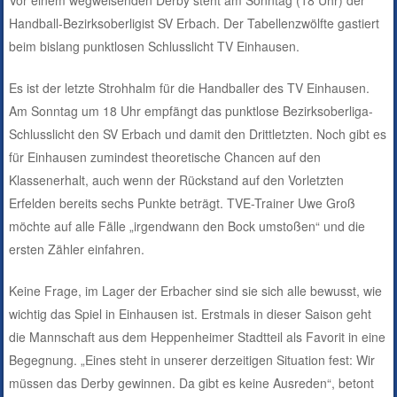
Vor einem wegweisenden Derby steht am Sonntag (18 Uhr) der
Handball-Bezirksoberligist SV Erbach. Der Tabellenzwölfte gastiert
beim bislang punktlosen Schlusslicht TV Einhausen.
Es ist der letzte Strohhalm für die Handballer des TV Einhausen.
Am Sonntag um 18 Uhr empfängt das punktlose Bezirksoberliga-
Schlusslicht den SV Erbach und damit den Drittletzten. Noch gibt es
für Einhausen zumindest theoretische Chancen auf den
Klassenerhalt, auch wenn der Rückstand auf den Vorletzten
Erfelden bereits sechs Punkte beträgt. TVE-Trainer Uwe Groß
möchte auf alle Fälle „irgendwann den Bock umstoßen“ und die
ersten Zähler einfahren.
Keine Frage, im Lager der Erbacher sind sie sich alle bewusst, wie
wichtig das Spiel in Einhausen ist. Erstmals in dieser Saison geht
die Mannschaft aus dem Heppenheimer Stadtteil als Favorit in eine
Begegnung. „Eines steht in unserer derzeitigen Situation fest: Wir
müssen das Derby gewinnen. Da gibt es keine Ausreden“, betont