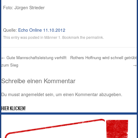
Foto: Jürgen Strieder
Quelle:
Echo Online 11.10.2012
This entry was posted in
Männer 1
. Bookmark the
permalink
.
←
Gute Mannschaftsleistung verhilft
Rothers Hoffnung wird schnell getrübt
zum Sieg
→
Post navigation
Schreibe einen Kommentar
Du musst
angemeldet
sein, um einen Kommentar abzugeben.
HIER KLICKEN!