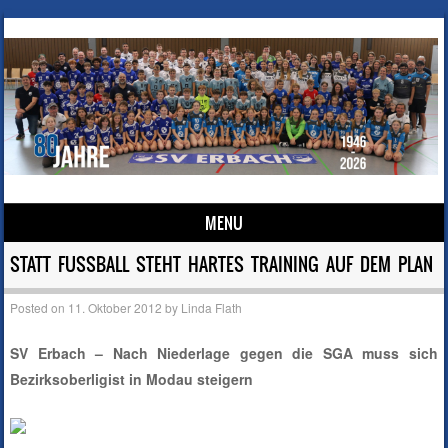
MENU
Skip to content
STATT FUSSBALL STEHT HARTES TRAINING AUF DEM PLAN
Posted on
11. Oktober 2012
by
Linda Flath
SV Erbach – Nach Niederlage gegen die SGA muss sich
Bezirksoberligist in Modau steigern