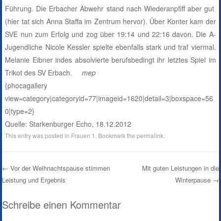
Führung. Die Erbacher Abwehr stand nach Wiederanpfiff aber gut
(hier tat sich Anna Staffa im Zentrum hervor). Über Konter kam der
SVE nun zum Erfolg und zog über 19:14 und 22:16 davon. Die A-
Jugendliche Nicole Kessler spielte ebenfalls stark und traf viermal.
Melanie Eibner indes absolvierte berufsbedingt ihr letztes Spiel im
Trikot des SV Erbach.
mep
{phocagallery
view=category|categoryid=77|imageid=1620|detail=3|boxspace=56
0|type=2}
Quelle: Starkenburger Echo, 18.12.2012
This entry was posted in
Frauen 1
. Bookmark the
permalink
.
←
Vor der Weihnachtspause stimmen
Mit guten Leistungen in die
Leistung und Ergebnis
Winterpause
→
Post navigation
Schreibe einen Kommentar