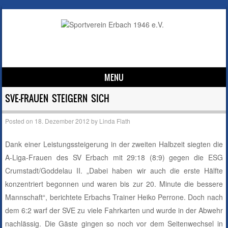
MENU
Skip to content
SVE-FRAUEN STEIGERN SICH
Posted on
18. Dezember 2012
by
Linda Flath
Dank einer Leistungssteigerung in der zweiten Halbzeit siegten die
A-Liga-Frauen des SV Erbach mit 29:18 (8:9) gegen die ESG
Crumstadt/Goddelau II. „Dabei haben wir auch die erste Hälfte
konzentriert begonnen und waren bis zur 20. Minute die bessere
Mannschaft“, berichtete Erbachs Trainer Heiko Perrone. Doch nach
dem 6:2 warf der SVE zu viele Fahrkarten und wurde in der Abwehr
nachlässig. Die Gäste gingen so noch vor dem Seitenwechsel in