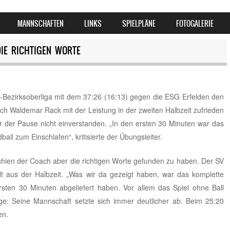
MANNSCHAFTEN
LINKS
SPIELPLÄNE
FOTOGALERIE
DIE RICHTIGEN WORTE
l-Bezirksoberliga mit dem 37:26 (16:13) gegen die ESG Erfelden den
h Waldemar Rack mit der Leistung in der zweiten Halbzeit zufrieden
vor der Pause nicht einverstanden. „In den ersten 30 Minuten war das
ll zum Einschlafen“, kritisierte der Übungsleiter.
chien der Coach aber die richtigen Worte gefunden zu haben. Der SV
t aus der Halbzeit. „Was wir da gezeigt haben, war das komplette
sten 30 Minuten abgeliefert haben. Vor allem das Spiel ohne Ball
olge: Seine Mannschaft setzte sich immer deutlicher ab. Beim 25:20
en.