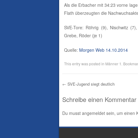
Als die Erbacher mit 34:23 vorne lag
Flath überzeugten die Nachwuchsakt
SVE-Tore: Röhrig (9), Nischwitz (7)
Grebe, Röder (je 1)
Quelle:
Morgen Web 14.10.2014
This entry was posted in
Männer 1
. Bookmar
←
SVE-Jugend siegt deutlich
Post navigation
Schreibe einen Kommentar
Du musst
angemeldet
sein, um einen