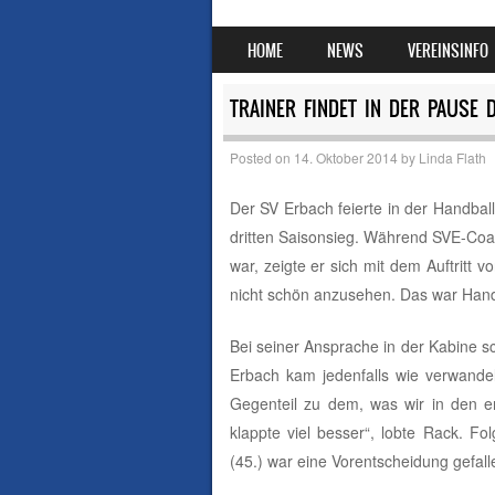
SKIP TO CONTENT
HOME
NEWS
VEREINSINFO
MENU
TRAINER FINDET IN DER PAUSE 
Posted on
14. Oktober 2014
by
Linda Flath
Der SV Erbach feierte in der Handbal
dritten Saisonsieg. Während SVE-Coac
war, zeigte er sich mit dem Auftritt 
nicht schön anzusehen. Das war Handba
Bei seiner Ansprache in der Kabine s
Erbach kam jedenfalls wie verwandel
Gegenteil zu dem, was wir in den er
klappte viel besser“, lobte Rack. F
(45.) war eine Vorentscheidung gefall