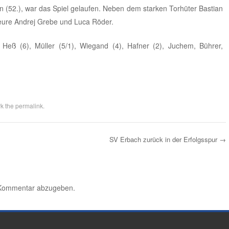
en (52.), war das Spiel gelaufen. Neben dem starken Torhüter Bastian
eure Andrej Grebe und Luca Röder.
, Heß (6), Müller (5/1), Wiegand (4), Hafner (2), Juchem, Bührer,
k the
permalink
.
SV Erbach zurück in der Erfolgsspur
→
 Kommentar abzugeben.