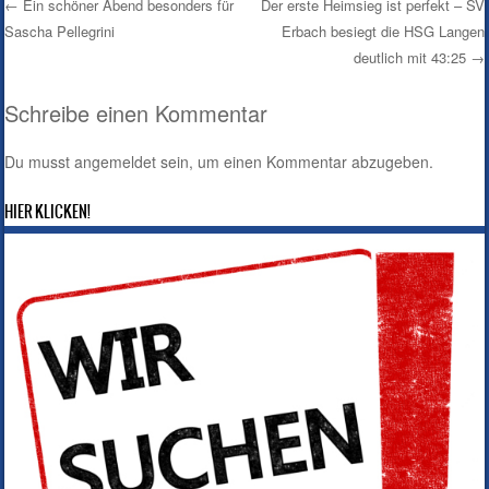
←
Ein schöner Abend besonders für
Der erste Heimsieg ist perfekt – SV
Sascha Pellegrini
Erbach besiegt die HSG Langen
Post navigation
deutlich mit 43:25
→
Schreibe einen Kommentar
Du musst
angemeldet
sein, um einen Kommentar abzugeben.
HIER KLICKEN!