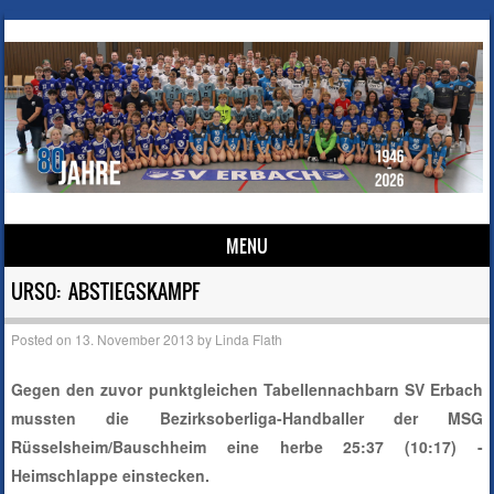
MENU
Skip to content
URSO: ABSTIEGSKAMPF
Posted on
13. November 2013
by
Linda Flath
Gegen den zuvor punktgleichen Tabellennachbarn SV Erbach
mussten die Bezirksoberliga-Handballer der MSG
Rüsselsheim/Bauschheim eine herbe 25:37 (10:17) -
Heimschlappe einstecken.