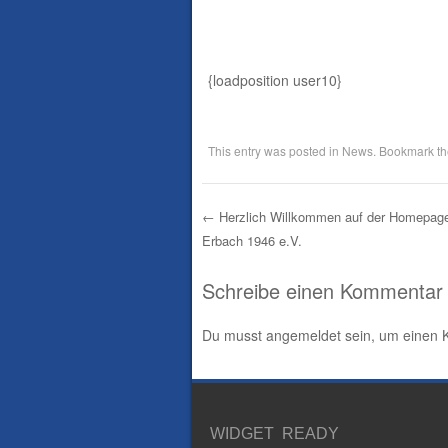
{loadposition user10}
This entry was posted in
News
. Bookmark t
←
Herzlich Willkommen auf der Homepage
Erbach 1946 e.V.
Post navigation
Schreibe einen Kommentar
Du musst
angemeldet
sein, um einen
WIDGET READY