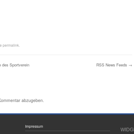
he
permalink
.
 des Sportverein
RSS News Feeds
→
 Kommentar abzugeben.
Impressum
WIDG