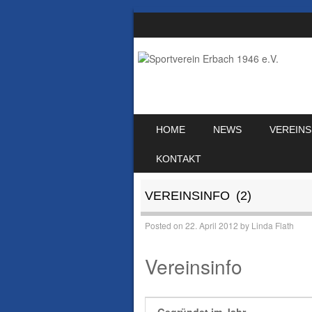
SKIP TO CONTENT
HOME
NEWS
VEREINS
MENU
KONTAKT
VEREINSINFO (2)
Posted on
22. April 2012
by
Linda Flath
Vereinsinfo