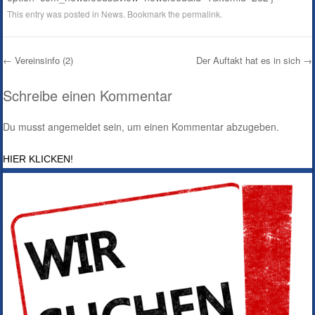
This entry was posted in
News
. Bookmark the
permalink
.
←
Vereinsinfo (2)
Der Auftakt hat es in sich
→
Post navigation
Schreibe einen Kommentar
Du musst
angemeldet
sein, um einen Kommentar abzugeben.
HIER KLICKEN!