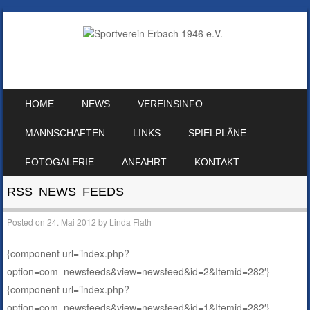
SKIP TO CONTENT
HOME
NEWS
VEREINSINFO
MENU
MANNSCHAFTEN
LINKS
SPIELPLÄNE
FOTOGALERIE
ANFAHRT
KONTAKT
RSS NEWS FEEDS
Posted on
24. Mai 2012
by
Linda Flath
{component url=’index.php?
option=com_newsfeeds&view=newsfeed&id=2&Itemid=282′}
{component url=’index.php?
option=com_newsfeeds&view=newsfeed&id=1&Itemid=282′}