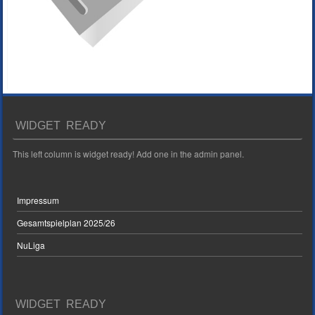
WIDGET READY
This left column is widget ready! Add one in the admin panel.
Impressum
Gesamtspielplan 2025/26
NuLiga
WIDGET READY