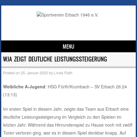
MENU
Skip to content
WJA ZEIGT DEUTLICHE LEISTUNGSSTEIGERUNG
Posted on
25. Januar 2020
by
Linda Flath
Weibliche A-Jugend
: HSG Fürth/Krumbach – SV Erbach 26:24
(13:13)
Im ersten Spiel in diesem Jahr, zeigte das Team aus Erbach eine
deutliche Leistungssteigerung im Vergleich zu den Spielen im
letzten Jahr. Während das Hinrundenspiel zu Hause noch mit zwölf
Toren verloren ging, war es in diesem Spiel denkbar knapp. Auf