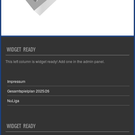
WIDGET READY
This left column is widget ready! Add one in the admin panel.
Impressum
Gesamtspielplan 2025/26
NuLiga
WIDGET READY