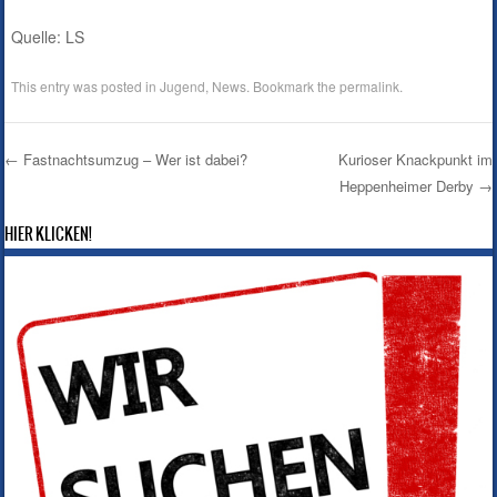
Quelle: LS
This entry was posted in
Jugend
,
News
. Bookmark the
permalink
.
←
Fastnachtsumzug – Wer ist dabei?
Kurioser Knackpunkt im
Heppenheimer Derby
→
Post navigation
HIER KLICKEN!