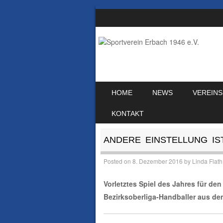
SKIP TO CONTENT
HOME
NEWS
VEREINS
MENU
KONTAKT
ANDERE EINSTELLUNG IS
Posted on
8. Dezember 2016
by
Linda Flath
Vorletztes Spiel des Jahres für de
Bezirksoberliga-Handballer aus de