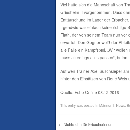
Viel hatte sich die Mannschaft von Tr
Griesheim II vorgenommen. Dass dann
Enttäuschung im Lager der Erbacher. 
Irgendwie war einfach keine richtige 
Flath, der von seinem Team nun vor 
erwartet. Den Gegner weiß der Abteilu
alle Fälle ein Kampfspiel. „Wir woll
muss allerdings alles passen“, betont 
Auf wen Trainer Axel Buschsieper am 
hinter den Einsätzen von René Weis 
Quelle: Echo Online 08.12.2016
This entry was posted in
Männer 1
,
News
. 
←
Nichts drin für Erbacherinnen