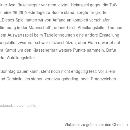
ainer Axel Buschsieper vor dem letzten Heimspiel gegen die TuS
 eine 26:28-Niederlage zu Buche stand, sorgte für große
„Dieses Spiel hatten wir von Anfang an komplett verschlafen.
Stimmung in der Mannschaft“, erinnert sich Abteilungsleiter Thomas
dem Auswärtsspiel beim Tabellenneunten eine andere Einstellung
ngsleiter zwar nur schwer einzuschätzen, aber Flath erwartet auf
en im Kampf um den Klassenerhalt weitere Punkte sammeln. Dafür
der Abteilungsleiter.
Sonntag bauen kann, steht noch nicht endgültig fest. Vor allem
und Dominik Lies stehen verletzungsbedingt noch Fragezeichen.
Bookmark the
permalink
.
‚Vielleicht zu grün hinter den Ohren‘
→