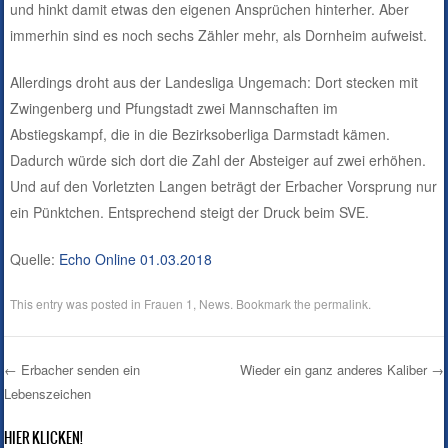
und hinkt damit etwas den eigenen Ansprüchen hinterher. Aber
immerhin sind es noch sechs Zähler mehr, als Dornheim aufweist.
Allerdings droht aus der Landesliga Ungemach: Dort stecken mit
Zwingenberg und Pfungstadt zwei Mannschaften im
Abstiegskampf, die in die Bezirksoberliga Darmstadt kämen.
Dadurch würde sich dort die Zahl der Absteiger auf zwei erhöhen.
Und auf den Vorletzten Langen beträgt der Erbacher Vorsprung nur
ein Pünktchen. Entsprechend steigt der Druck beim SVE.
Quelle:
Echo Online 01.03.2018
This entry was posted in
Frauen 1
,
News
. Bookmark the
permalink
.
←
Erbacher senden ein
Wieder ein ganz anderes Kaliber
→
Lebenszeichen
Post navigation
HIER KLICKEN!