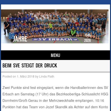
MENU
Skip to content
BEIM SVE STEIGT DER DRUCK
Posted on
1. März 2018
by
Linda Flath
Zwei Punkte sind fest eingeplant, wenn die Handballerinnen des SV
Erbach am Samstag (17 Uhr) das Bezirksoberliga-Schlusslicht HSG
Dornheim/Groß-Gerau in der Mehrzweckhalle empfangen. 10:16
Punkten hat das Team von Jozef Skandik als Achter auf dem Konto