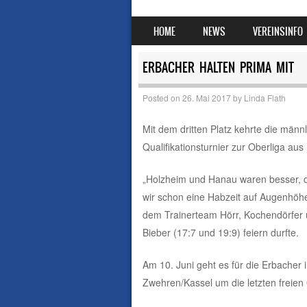
SKIP TO CONTENT
HOME
NEWS
VEREINSINFO
MENU
ERBACHER HALTEN PRIMA MIT
Posted on
26. Mai 2017
by
Linda Flath
Mit dem dritten Platz kehrte die män
Qualifikationsturnier zur Oberliga aus 
„Holzheim und Hanau waren besser, d
wir schon eine Habzeit auf Augenhöhe 
dem Trainerteam Hörr, Kochendörfer 
Bieber (17:7 und 19:9) feiern durfte.
Am 10. Juni geht es für die Erbacher
Zwehren/Kassel um die letzten freien 