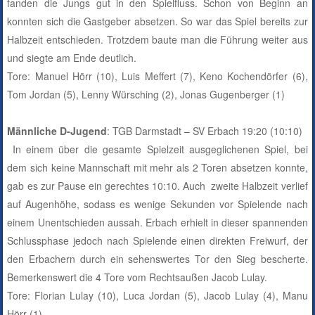
fanden die Jungs gut in den Spielfluss. Schon von Beginn an
konnten sich die Gastgeber absetzen. So war das Spiel bereits zur
Halbzeit entschieden. Trotzdem baute man die Führung weiter aus
und siegte am Ende deutlich.
Tore: Manuel Hörr (10), Luis Meffert (7), Keno Kochendörfer (6),
Tom Jordan (5), Lenny Würsching (2), Jonas Gugenberger (1)
Männliche D-Jugend
: TGB Darmstadt – SV Erbach 19:20 (10:10)
In einem über die gesamte Spielzeit ausgeglichenen Spiel, bei
dem sich keine Mannschaft mit mehr als 2 Toren absetzen konnte,
gab es zur Pause ein gerechtes 10:10. Auch zweite Halbzeit verlief
auf Augenhöhe, sodass es wenige Sekunden vor Spielende nach
einem Unentschieden aussah. Erbach erhielt in dieser spannenden
Schlussphase jedoch nach Spielende einen direkten Freiwurf, der
den Erbachern durch ein sehenswertes Tor den Sieg bescherte.
Bemerkenswert die 4 Tore vom Rechtsaußen Jacob Lulay.
Tore: Florian Lulay (10), Luca Jordan (5), Jacob Lulay (4), Manu
Hörr (1)