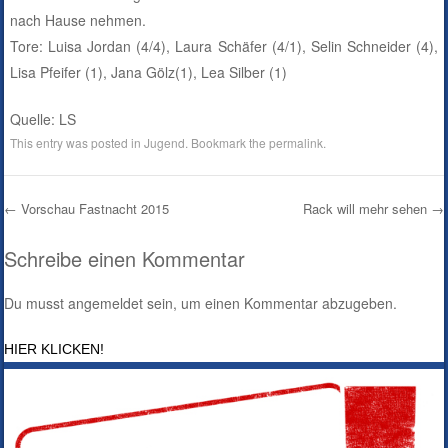
nach Hause nehmen.
Tore: Luisa Jordan (4/4), Laura Schäfer (4/1), Selin Schneider (4),
Lisa Pfeifer (1), Jana Gölz(1), Lea Silber (1)
Quelle: LS
This entry was posted in
Jugend
. Bookmark the
permalink
.
←
Vorschau Fastnacht 2015
Rack will mehr sehen
→
Post navigation
Schreibe einen Kommentar
Du musst
angemeldet
sein, um einen Kommentar abzugeben.
HIER KLICKEN!