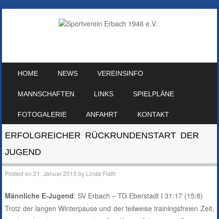
SKIP TO CONTENT
HOME
NEWS
VEREINSINFO
MENU
MANNSCHAFTEN
LINKS
SPIELPLÄNE
FOTOGALERIE
ANFAHRT
KONTAKT
ERFOLGREICHER RÜCKRUNDENSTART DER
JUGEND
Posted on
21. Januar 2015
by
Linda Flath
Männliche E-Jugend
: SV Erbach – TG Eberstadt I 31:17 (15:8)
Trotz der langen Winterpause und der teilweise trainingsfreien Zeit,