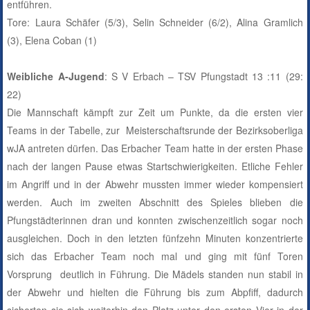
entführen.
Tore: Laura Schäfer (5/3), Selin Schneider (6/2), Alina Gramlich
(3), Elena Coban (1)
Weibliche A-Jugend
: S V Erbach – TSV Pfungstadt 13 :11 (29:
22)
Die Mannschaft kämpft zur Zeit um Punkte, da die ersten vier
Teams in der Tabelle, zur Meisterschaftsrunde der Bezirksoberliga
wJA antreten dürfen. Das Erbacher Team hatte in der ersten Phase
nach der langen Pause etwas Startschwierigkeiten. Etliche Fehler
im Angriff und in der Abwehr mussten immer wieder kompensiert
werden. Auch im zweiten Abschnitt des Spieles blieben die
Pfungstädterinnen dran und konnten zwischenzeitlich sogar noch
ausgleichen. Doch in den letzten fünfzehn Minuten konzentrierte
sich das Erbacher Team noch mal und ging mit fünf Toren
Vorsprung deutlich in Führung. Die Mädels standen nun stabil in
der Abwehr und hielten die Führung bis zum Abpfiff, dadurch
sicherten sie sich weiterhin den Platz unter den ersten Vier in der