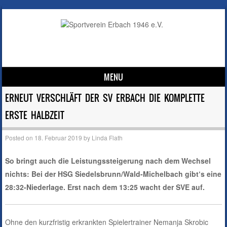
MENU
Skip to content
ERNEUT VERSCHLÄFT DER SV ERBACH DIE KOMPLETTE
ERSTE HALBZEIT
Posted on
18. Februar 2019
by
Linda Flath
So bringt auch die Leistungssteigerung nach dem Wechsel
nichts: Bei der HSG Siedelsbrunn/Wald-Michelbach gibt‘s eine
28:32-Niederlage. Erst nach dem 13:25 wacht der SVE auf.
Ohne den kurzfristig erkrankten Spielertrainer Nemanja Skrobic