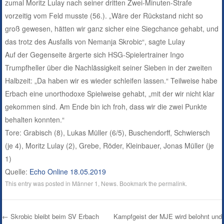
zumal Moritz Lulay nach seiner dritten Zwei-Minuten-Strafe
vorzeitig vom Feld musste (56.). „Wäre der Rückstand nicht so
groß gewesen, hätten wir ganz sicher eine Siegchance gehabt, und
das trotz des Ausfalls von Nemanja Skrobic“, sagte Lulay
Auf der Gegenseite ärgerte sich HSG-Spielertrainer Ingo
Trumpfheller über die Nachlässigkeit seiner Sieben in der zweiten
Halbzeit: „Da haben wir es wieder schleifen lassen.“ Teilweise habe
Erbach eine unorthodoxe Spielweise gehabt, „mit der wir nicht klar
gekommen sind. Am Ende bin ich froh, dass wir die zwei Punkte
behalten konnten.“
Tore: Grabisch (8), Lukas Müller (6/5), Buschendorff, Schwiersch
(je 4), Moritz Lulay (2), Grebe, Röder, Kleinbauer, Jonas Müller (je
1)
Quelle:
Echo Online 18.05.2019
This entry was posted in
Männer 1
,
News
. Bookmark the
permalink
.
←
Skrobic bleibt beim SV Erbach
Kampfgeist der MJE wird belohnt und