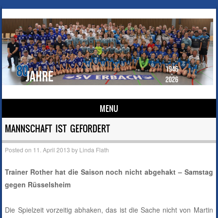
MENU
Skip to content
MANNSCHAFT IST GEFORDERT
Posted on
11. April 2013
by
Linda Flath
Trainer Rother hat die Saison noch nicht abgehakt – Samstag
gegen Rüsselsheim
Die Spielzeit vorzeitig abhaken, das ist die Sache nicht von Martin