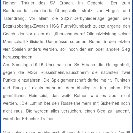
Rother, Trainer des SV Erbach. Im Gegenteil. Der zum
Rundenende scheidende Übungsleiter strotzt vor Ehrgeiz und
Tatendrang. Vor allem die 23;27-Derbyniederlage gegen den
Bezirksoberliga-Zweiten HSG Fürth/Krumbach zuletzt ärgerte den
Coach, der vor allem die „überschaubare“ Offensivleistung seiner
Mannschaft kritisierte. Das müsse, so betont Rother, in den letzten
vier Spielen anders werden, soll noch der ein oder andere Sieg
herausspringen.
Am Samstag (19.15 Uhr) hat der SV Erbach die Gelegenheit,
gegen die MSG Rüsselsheim/Bauschheim die nächsten zwei
Punkte einzufahren. Die Spielgemeinschaft dürfte mit 13 Punkten
und Rang elf nichts mehr mit dem Abstieg zu tun haben. Ein
gemütliches Heimspiel, das weiß Rother, wird es aber nicht
werden. „Die Luft ist bei den Rüsselsheimern mit Sicherheit noch
nicht raus. Die werden alles versuchen, einen Sieg zu landen“,
warnt der Erbacher Trainer.
Von seiner eigenen Mannschaft erwartet er vor allem im Angriff