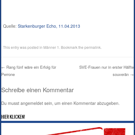
Quelle:
Starkenburger Echo, 11.04.2013
This entry was posted in
Männer 1
. Bookmark the
permalink
.
←
Rang fünf wäre ein Erfolg für
SVE-Frauen nur in erster Hälfte
Perrone
souverän
→
Post navigation
Schreibe einen Kommentar
Du musst
angemeldet
sein, um einen Kommentar abzugeben.
HIER KLICKEN!