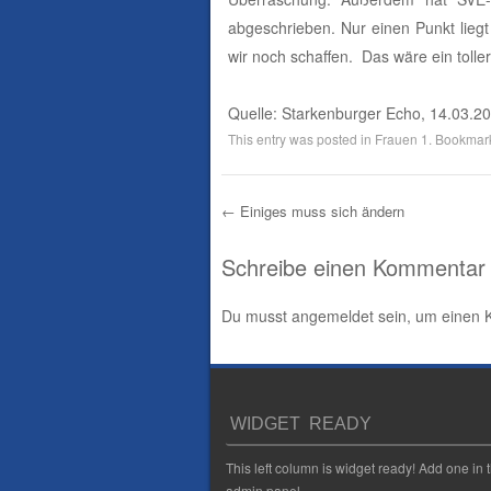
abgeschrieben. Nur einen Punkt liegt
wir noch schaffen.
Das wäre ein tolle
Quelle: Starkenburger Echo, 14.03.2
This entry was posted in
Frauen 1
. Bookmar
←
Einiges muss sich ändern
Post navigation
Schreibe einen Kommentar
Du musst
angemeldet
sein, um einen
WIDGET READY
This left column is widget ready! Add one in 
admin panel.