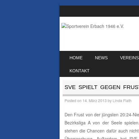
SKIP TO CONTENT
HOME
NEWS
VEREINS
MENU
KONTAKT
SVE SPIELT GEGEN FRUS
Posted on
14. März 2013
by
Linda Flath
Den Frust von der jüngsten 20:24-Ni
Bezirksliga A von der Seele spiele
stehen die Chancen dafür auch nicht
Überraschung. Außerdem hat SVE- 