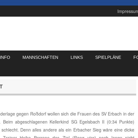
Impressu
INFO
MANNSCHAFTEN
LINKS
SPIELPLÄNE
F
T
ederlage gegen Roßdorf wollen sich die Frauen des SV Erbach in der
n. Beim abgeschlagenen Kellerkind SG Egelsbach II (0:34 Punkte)
 schlecht. Denn alles andere als ein Erbacher Sieg wäre eine dicke
Trainer Heiko Perrone das Ziel (Rang vier) noch lange nicht