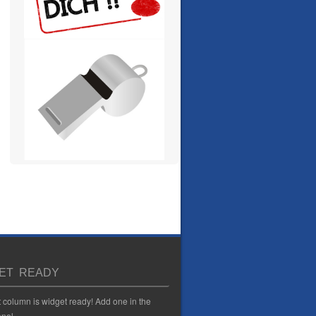
ET READY
t column is widget ready! Add one in the
nel.