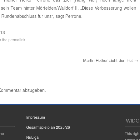
 sein Team hinter Mörfelden/Walldorf II. „Diese Verbesserung wollen
r Rundenabschluss für uns“, sagt Perrone.
013
k the
permalink
.
Martin Rother zieht den Hut
→
 Kommentar abzugeben.
Impressum
WIDG
Gesamtspielplan 2025/26
the
This righ
NuLiga
admin pa