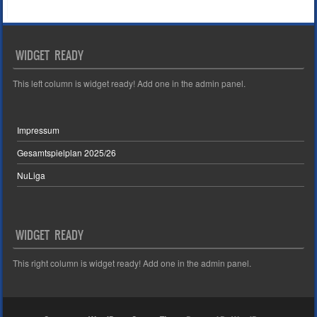
WIDGET READY
This left column is widget ready! Add one in the admin panel.
Impressum
Gesamtspielplan 2025/26
NuLiga
WIDGET READY
This right column is widget ready! Add one in the admin panel.