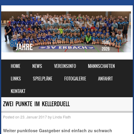
SKIP TO CONTENT
HOME
NEWS
VEREINSINFO
MANNSCHAFTEN
MENU
LINKS
SPIELPLÄNE
FOTOGALERIE
ANFAHRT
KONTAKT
ZWEI PUNKTE IM KELLERDUELL
Posted on
23. Januar 2017
by
Linda Flath
Weiter punktlose Gastgeber sind einfach zu schwach