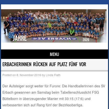
MENU
Skip to content
ERBACHERINNEN RÜCKEN AUF PLATZ FÜNF VOR
Posted on
8. November 2016
by
Linda Flath
Der Aufsteiger sorgt weiter für Furore: Die Handballerinnen des SV
Erbach gewannen am Samstag beim Tabellenschlusslicht FSG
Büttelborn in überzeugender Manier mit 33:15 (17:6) und
verbesserten sich auf Rang fünf der Bezirksoberliga.