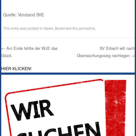
Quelle: Vorstand SVE
This entry was posted in
News
. Bookmark the
permalink
.
←
Am Ende fehlte der WJE das
SV Erbach will nach
Glück
Überraschungssieg nachlegen
→
Post navigation
HIER KLICKEN!