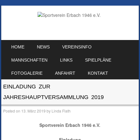
SKIP TO CONTENT
HOME
NEWS
VEREINSINFO
MENU
MANNSCHAFTEN
LINKS
SPIELPLÄNE
FOTOGALERIE
ANFAHRT
KONTAKT
EINLADUNG ZUR
JAHRESHAUPTVERSAMMLUNG 2019
Posted on
13. März 2019
by
Linda Flath
Sportverein Erbach 1946 e.V.
Einladung