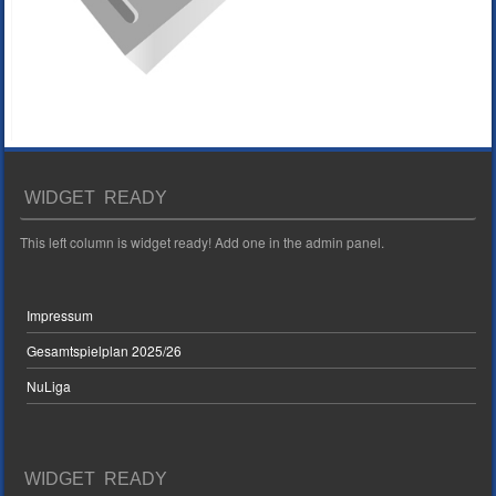
WIDGET READY
This left column is widget ready! Add one in the admin panel.
Impressum
Gesamtspielplan 2025/26
NuLiga
WIDGET READY